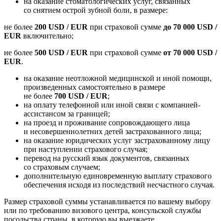
на оказание стоматологических услуг, связанных
со снятием острой зубной боли, в размере:
не более
200 USD / EUR
при страховой сумме
до 70 000 USD /
EUR
включительно;
не более
500 USD / EUR
при страховой сумме
от 70 000 USD /
EUR
.
на оказание неотложной медицинской и иной помощи,
произведенных самостоятельно в размере
не более
700 USD / EUR
;
на оплату телефонной или иной связи с компанией-
ассистансом за границей;
на проезд и проживание сопровождающего лица
и несовершеннолетних детей застрахованного лица;
на оказание юридических услуг застрахованному лицу
при наступлении страхового случая;
перевод на русский язык документов, связанных
со страховым случаем;
дополнительную единовременную выплату страхового
обеспечения исходя из последствий несчастного случая.
Размер страховой суммы устанавливается по вашему выбору
или по требованию визового центра, консульской службы
посольства страны, в которую вы выезжаете.