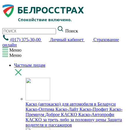
Поиск
(017) 375-30-00
Личный кабинет
Страхование
онлайн
Меню
Меню
Частным лицам
Каско (автокаско) для автомобиля в Беларуси
Каско-Оптима
Каско-Лайт
Каско-Профит
Каско-
Премиум
Доброе КАСКО
Каско-Автопрофи
КАСКО за треть либо за половину цены
Защита
водителя и пассажиров