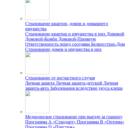
Страхование квартир, домов и домашнего
имущества
Страхование квартир и имущества в них
Домовой
Домовой-Комби
Домовой-Премиум
Ответственность перед соседями
Белросстрах-Дом
Страхование домов и имущества в них
Страхование от несчастного случая
Личная защита
Личная защита-детский
Личная
защита-авто
Заболевания вследствие укуса клеща
Медицинское страхование при выезде за границу
Программа А «Стандарт»
Программа B «Оптима»
Программа D «Престиж»