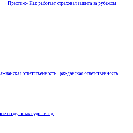
D — «Престиж»
Как работает страховая защита за рубежом
ажданская ответственность
Гражданская ответственность
ие воздушных судов и т.д.