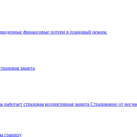
едвиденные финансовые потери в плановый режим.
страховая защита
к работает страховая коллективная защита
Страхование от несча
за границу