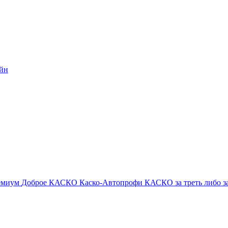
айн
емиум
Доброе КАСКО
Каско-Автопрофи
КАСКО за треть либо 