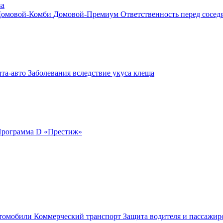
ва
омовой-Комби
Домовой-Премиум
Ответственность перед сосе
ита-авто
Заболевания вследствие укуса клеща
рограмма D «Престиж»
втомобили
Коммерческий транспорт
Защита водителя и пассажир