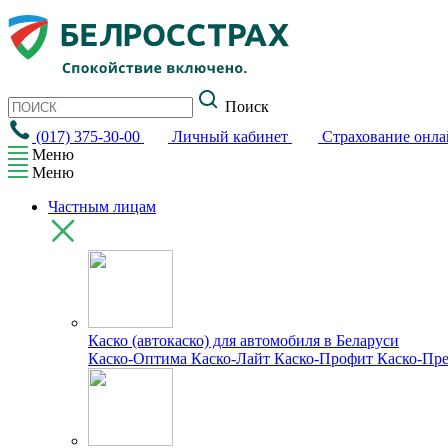
Поиск
(017) 375-30-00
Личный кабинет
Страхование онл
Меню
Меню
Частным лицам
Каско (автокаско) для автомобиля в Беларуси
Каско-Оптима
Каско-Лайт
Каско-Профит
Каско-Пр