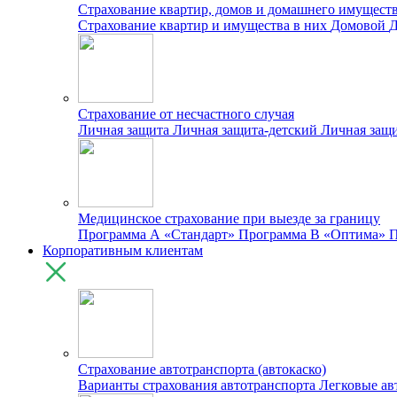
Страхование квартир, домов и домашнего имущест
Страхование квартир и имущества в них
Домовой
Д
Страхование от несчастного случая
Личная защита
Личная защита-детский
Личная защ
Медицинское страхование при выезде за границу
Программа А «Стандарт»
Программа B «Оптима»
П
Корпоративным клиентам
Страхование автотранспорта (автокаско)
Варианты страхования автотранспорта
Легковые а