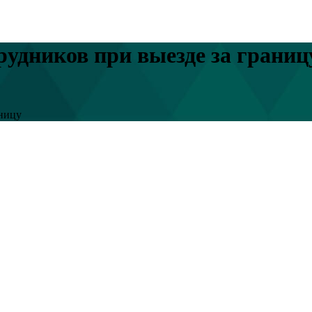
рудников при выезде за границ
аницу