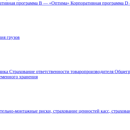
ативная программа B — «Оптима»
Корпоративная программа 
ия грузов
зчика
Страхование ответственности товаропроизводителя
Общегр
ременного хранения
ельно-монтажные риски, страхование ценностей касс, страхован